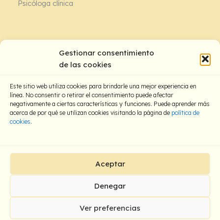
Psicóloga clínica
Contacto:
Gestionar consentimiento
de las cookies
Este sitio web utiliza cookies para brindarle una mejor experiencia en
línea. No consentir o retirar el consentimiento puede afectar
negativamente a ciertas características y funciones. Puede aprender más
acerca de por qué se utilizan cookies visitando la página de
política de
cookies
.
Ubicación:
C/ Castillejos, 326. Barcelona
Zona H. Sant Pau – Sagrada Familia
Aceptar
Online
Denegar
Todos los derechos © 2025 Clara Gómez |
Aviso legal
|
Política
Ver preferencias
de privacidad
|
Política de cookies