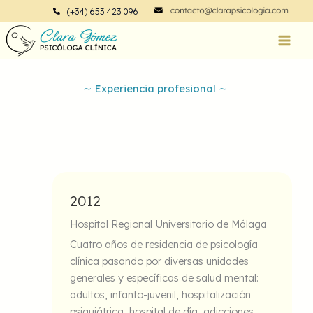
Ir
(+34) 653 423 096
al
contenido
∼ Experiencia profesional ∼
2012
Hospital Regional Universitario de Málaga
Cuatro años de residencia de psicología
clínica pasando por diversas unidades
generales y específicas de salud mental:
adultos, infanto-juvenil, hospitalización
psiquiátrica, hospital de día, adicciones,