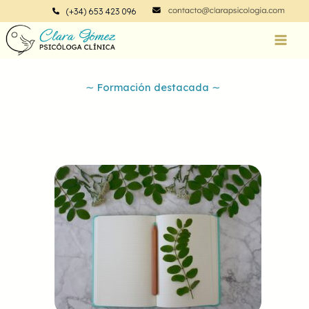
Ir
(+34) 653 423 096
al
contenido
∼ Formación destacada ∼